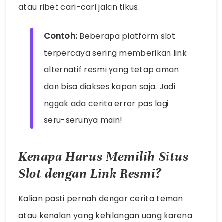
atau ribet cari-cari jalan tikus.
Contoh:
Beberapa platform slot
terpercaya sering memberikan link
alternatif resmi yang tetap aman
dan bisa diakses kapan saja. Jadi
nggak ada cerita error pas lagi
seru-serunya main!
Kenapa Harus Memilih Situs
Slot dengan Link Resmi?
Kalian pasti pernah dengar cerita teman
atau kenalan yang kehilangan uang karena