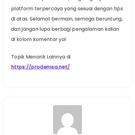
platform terpercaya yang sesuai dengan tips
di atas. Selamat bermain, semoga beruntung,
dan jangan lupa berbagi pengalaman kalian
di kolom komentar ya!
Topik Menarik Lainnya di
https://prodemsa.net/