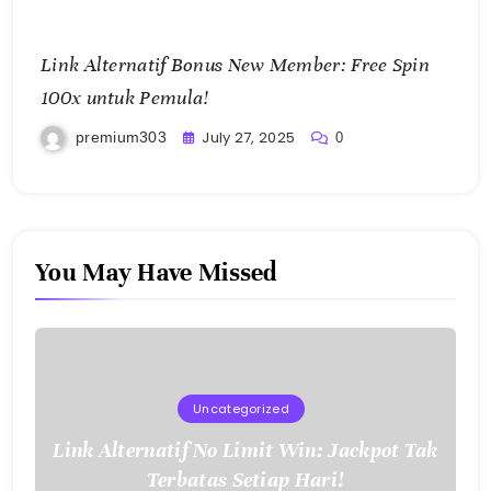
Link Alternatif Bonus New Member: Free Spin
100x untuk Pemula!
July 27, 2025
premium303
0
You May Have Missed
Uncategorized
Link Alternatif No Limit Win: Jackpot Tak
Terbatas Setiap Hari!