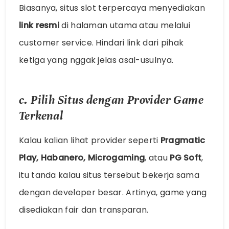
Biasanya, situs slot terpercaya menyediakan
link resmi
di halaman utama atau melalui
customer service. Hindari link dari pihak
ketiga yang nggak jelas asal-usulnya.
c. Pilih Situs dengan Provider Game
Terkenal
Kalau kalian lihat provider seperti
Pragmatic
Play, Habanero, Microgaming
, atau
PG Soft
,
itu tanda kalau situs tersebut bekerja sama
dengan developer besar. Artinya, game yang
disediakan fair dan transparan.