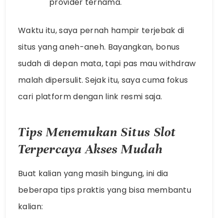
provider ternama.
Waktu itu, saya pernah hampir terjebak di
situs yang aneh-aneh. Bayangkan, bonus
sudah di depan mata, tapi pas mau withdraw
malah dipersulit. Sejak itu, saya cuma fokus
cari platform dengan link resmi saja.
Tips Menemukan Situs Slot
Terpercaya Akses Mudah
Buat kalian yang masih bingung, ini dia
beberapa tips praktis yang bisa membantu
kalian: