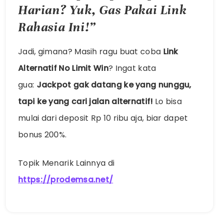
Harian? Yuk, Gas Pakai Link
Rahasia Ini!”
Jadi, gimana? Masih ragu buat coba
Link
Alternatif No Limit Win
? Ingat kata
gua:
Jackpot gak datang ke yang nunggu,
tapi ke yang cari jalan alternatif!
Lo bisa
mulai dari deposit Rp 10 ribu aja, biar dapet
bonus 200%.
Topik Menarik Lainnya di
https://prodemsa.net/