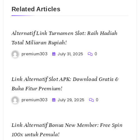
Related Articles
Alternatif Link Turnamen Slot: Raih Hadiah
Total Miliaran Rupiah!
July 31, 2025
premium303
0
Link Alternatif Slot APK: Download Gratis &
Buka Fitur Premium!
July 29, 2025
premium303
0
Link Alternatif Bonus New Member: Free Spin
100x untuk Pemula!