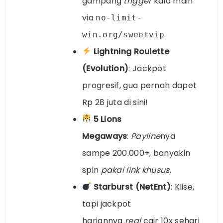
gampang
trigger
kalo main
via
no-limit-
.
win.org/sweetvip
Lightning Roulette
(Evolution)
: Jackpot
progresif, gua pernah dapet
Rp 28 juta di sini!
5 Lions
Megaways
:
Payline
nya
sampe 200.000+, banyakin
spin
pakai link khusus
.
Starburst (NetEnt)
: Klise,
tapi jackpot
hariannya
real
cair 10x sehari