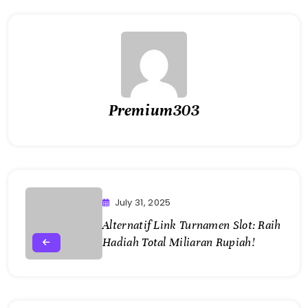
Premium303
July 31, 2025
Alternatif Link Turnamen Slot: Raih
Hadiah Total Miliaran Rupiah!