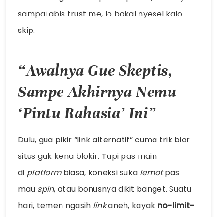
sampai abis trust me, lo bakal nyesel kalo
skip.
“Awalnya Gue Skeptis,
Sampe Akhirnya Nemu
‘Pintu Rahasia’ Ini”
Dulu, gua pikir “link alternatif” cuma trik biar
situs gak kena blokir. Tapi pas main
di
platform
biasa, koneksi suka
lemot
pas
mau
spin
, atau bonusnya dikit banget. Suatu
hari, temen ngasih
link
aneh, kayak
no-limit-