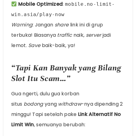
Mobile Optimized
:
mobile.no-limit-
win.asia/play-now
Warning
: Jangan
share
link ini di grup
terbuka! Biasanya
traffic
naik,
server
jadi
lemot.
Save
baik-baik, ya!
“Tapi Kan Banyak yang Bilang
Slot Itu Scam…”
Gua ngerti, dulu gua korban
situs
bodong
yang
withdraw
-nya dipending 2
minggu! Tapi setelah pake
Link Alternatif No
Limit Win
, semuanya berubah: