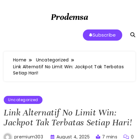
Skip
to
Prodemsa
content
Subscribe
Home
Uncategorized
Link Alternatif No Limit Win: Jackpot Tak Terbatas
Setiap Hari!
Uncategorized
Link Alternatif No Limit Win:
Jackpot Tak Terbatas Setiap Hari!
August 4, 2025
7 mins
0
premium303