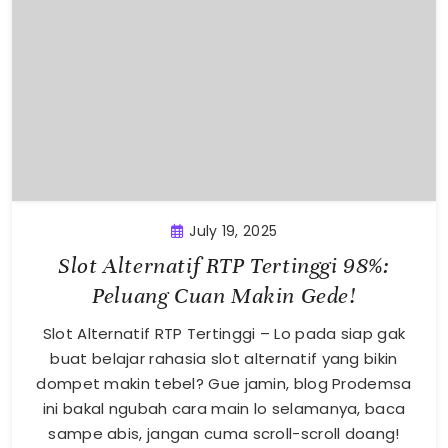
July 19, 2025
Slot Alternatif RTP Tertinggi 98%:
Peluang Cuan Makin Gede!
Slot Alternatif RTP Tertinggi – Lo pada siap gak
buat belajar rahasia slot alternatif yang bikin
dompet makin tebel? Gue jamin, blog Prodemsa
ini bakal ngubah cara main lo selamanya, baca
sampe abis, jangan cuma scroll-scroll doang!