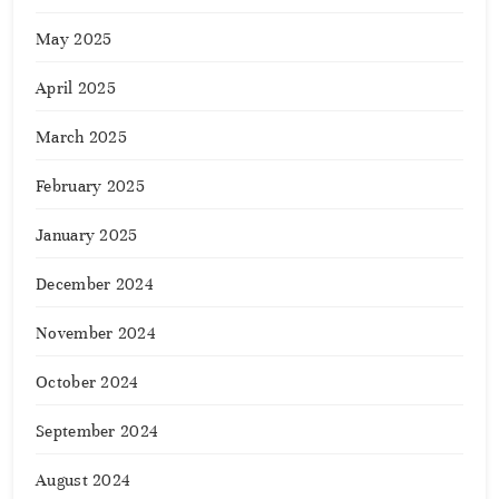
May 2025
April 2025
March 2025
February 2025
January 2025
December 2024
November 2024
October 2024
September 2024
August 2024