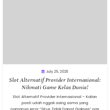
July 25, 2025
Slot Alternatif Provider Internasional:
Nikmati Game Kelas Dunia!
Slot Alternatif Provider Internasional – Kalian
pasti udah nggak asing sama yang
namanya error “Situs Tidak Dapat Diakses” pas