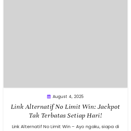
August 4, 2025
Link Alternatif No Limit Win: Jackpot
Tak Terbatas Setiap Hari!
Link Alternatif No Limit Win – Ayo ngaku, siapa di