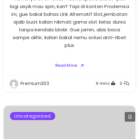
lagi asyik mau spin, kan? Tapi di konten Prodemsa
ini, gue bakal bahas Link Alternatif Slot,jembatan
ajaib buat kalian nikmati game slot kelas dunia
tanpa kendala blokir. Gue jamin, abis baca
sampe akhir, kalian bakal nemu solusi anti-ribet
plus
Read More
Premium303
6 mins
0
Uncategorized