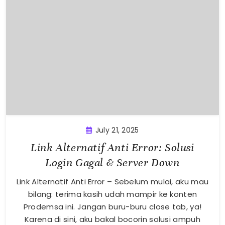
July 21, 2025
Link Alternatif Anti Error: Solusi
Login Gagal & Server Down
Link Alternatif Anti Error – Sebelum mulai, aku mau
bilang: terima kasih udah mampir ke konten
Prodemsa ini. Jangan buru-buru close tab, ya!
Karena di sini, aku bakal bocorin solusi ampuh