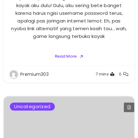
kayak aku dulu! Dulu, aku sering bete banget
karena harus ngisi username password terus,
apalagi pas jaringan internet lemot. Eh, pas
nyoba link alternatif yang temen kasih tau… wah,
game langsung terbuka kayak
Read More
Premium303
7 mins
0
Uncategorized