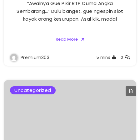
“Awalnya Gue Pikir RTP Cuma Angka
Sembarang…” Dulu banget, gue ngespin slot
kayak orang kesurupan. Asal klik, modal
Read More
Premium303
5 mins
0
Uncategorized