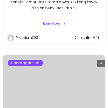
Koneksi lemot, link utama down, CS ilang kayak
ditelan bumi. Nah, di situ
Read More
Premium303
6 mins
0
Uncategorized