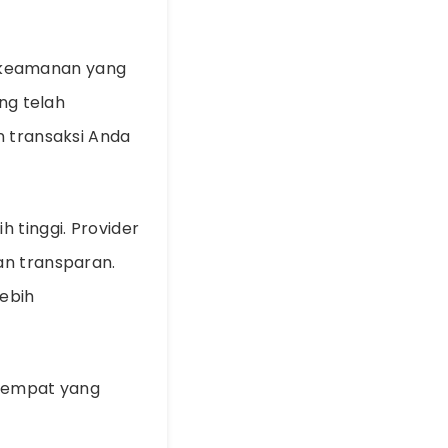
 keamanan yang
ng telah
n transaksi Anda
 tinggi. Provider
an transparan.
ebih
 tempat yang