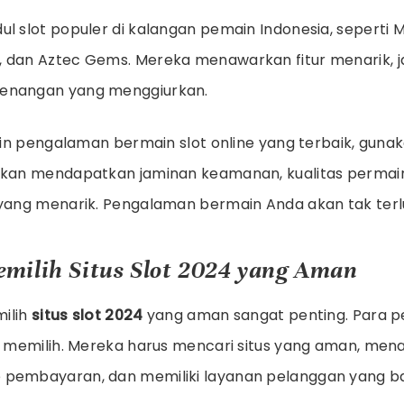
ul slot populer di kalangan pemain Indonesia, seperti 
 dan Aztec Gems. Mereka menawarkan fitur menarik, j
enangan yang menggiurkan.
ngin pengalaman bermain slot online yang terbaik, gunaka
akan mendapatkan jaminan keamanan, kualitas permai
 yang menarik. Pengalaman bermain Anda akan tak ter
milih Situs Slot 2024 yang Aman
milih
situs slot 2024
yang aman sangat penting. Para pec
am memilih. Mereka harus mencari situs yang aman, me
pembayaran, dan memiliki layanan pelanggan yang ba