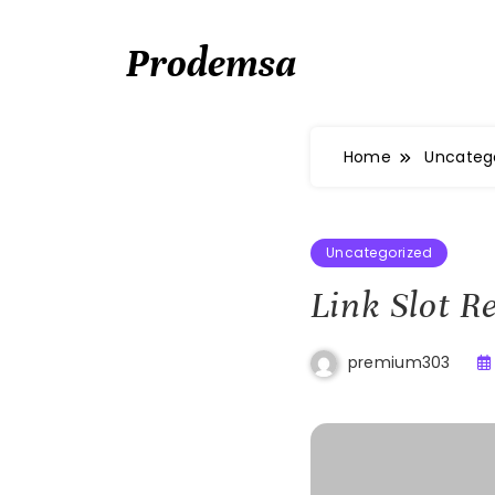
Skip
to
Prodemsa
content
Home
Uncateg
Uncategorized
Link Slot R
premium303