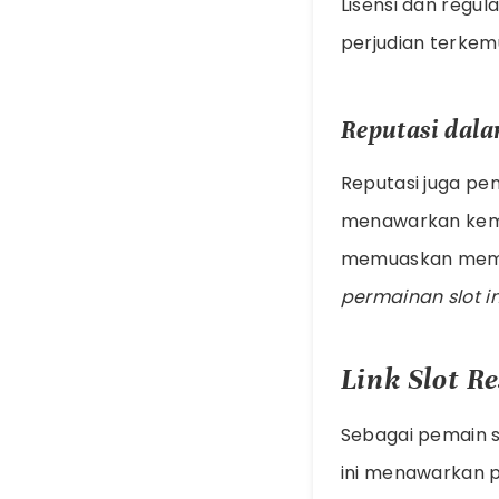
Lisensi dan regul
perjudian terkem
Reputasi dala
Reputasi juga pen
menawarkan keme
memuaskan memb
permainan slot i
Link Slot R
Sebagai pemain sl
ini menawarkan pe