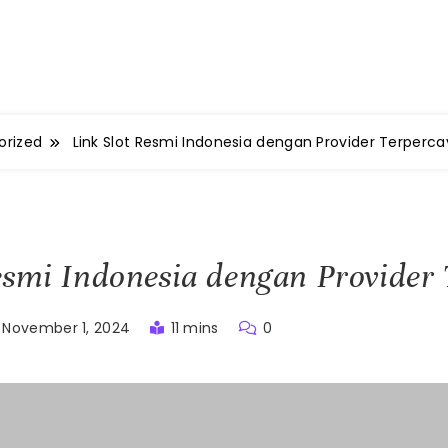
orized
Link Slot Resmi Indonesia dengan Provider Terperc
esmi Indonesia dengan Provider
November 1, 2024
11 mins
0