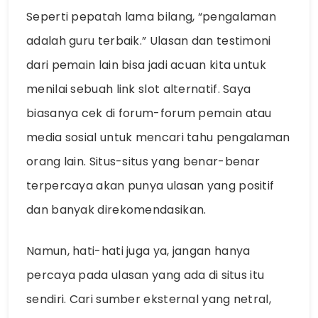
Seperti pepatah lama bilang, “pengalaman
adalah guru terbaik.” Ulasan dan testimoni
dari pemain lain bisa jadi acuan kita untuk
menilai sebuah link slot alternatif. Saya
biasanya cek di forum-forum pemain atau
media sosial untuk mencari tahu pengalaman
orang lain. Situs-situs yang benar-benar
terpercaya akan punya ulasan yang positif
dan banyak direkomendasikan.
Namun, hati-hati juga ya, jangan hanya
percaya pada ulasan yang ada di situs itu
sendiri. Cari sumber eksternal yang netral,