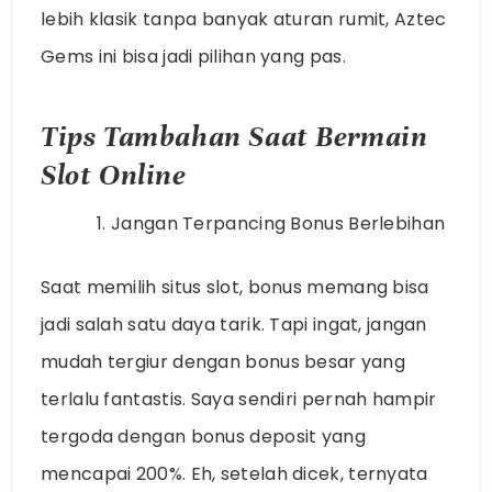
lebih klasik tanpa banyak aturan rumit, Aztec
Gems ini bisa jadi pilihan yang pas.
Tips Tambahan Saat Bermain
Slot Online
Jangan Terpancing Bonus Berlebihan
Saat memilih situs slot, bonus memang bisa
jadi salah satu daya tarik. Tapi ingat, jangan
mudah tergiur dengan bonus besar yang
terlalu fantastis. Saya sendiri pernah hampir
tergoda dengan bonus deposit yang
mencapai 200%. Eh, setelah dicek, ternyata