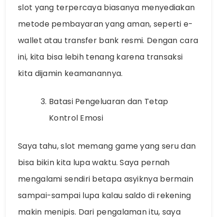
slot yang terpercaya biasanya menyediakan
metode pembayaran yang aman, seperti e-
wallet atau transfer bank resmi. Dengan cara
ini, kita bisa lebih tenang karena transaksi
kita dijamin keamanannya.
Batasi Pengeluaran dan Tetap
Kontrol Emosi
Saya tahu, slot memang game yang seru dan
bisa bikin kita lupa waktu. Saya pernah
mengalami sendiri betapa asyiknya bermain
sampai-sampai lupa kalau saldo di rekening
makin menipis. Dari pengalaman itu, saya