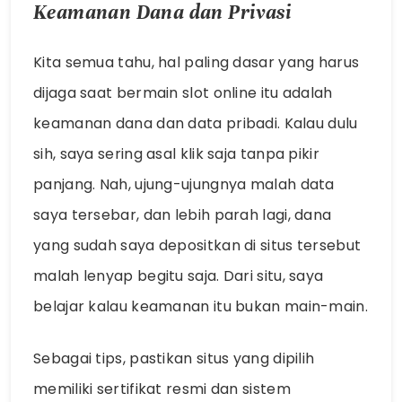
Keamanan Dana dan Privasi
Kita semua tahu, hal paling dasar yang harus
dijaga saat bermain slot online itu adalah
keamanan dana dan data pribadi. Kalau dulu
sih, saya sering asal klik saja tanpa pikir
panjang. Nah, ujung-ujungnya malah data
saya tersebar, dan lebih parah lagi, dana
yang sudah saya depositkan di situs tersebut
malah lenyap begitu saja. Dari situ, saya
belajar kalau keamanan itu bukan main-main.
Sebagai tips, pastikan situs yang dipilih
memiliki sertifikat resmi dan sistem