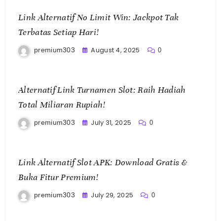
Link Alternatif No Limit Win: Jackpot Tak
Terbatas Setiap Hari!
August 4, 2025
premium303
0
Alternatif Link Turnamen Slot: Raih Hadiah
Total Miliaran Rupiah!
July 31, 2025
premium303
0
Link Alternatif Slot APK: Download Gratis &
Buka Fitur Premium!
July 29, 2025
premium303
0