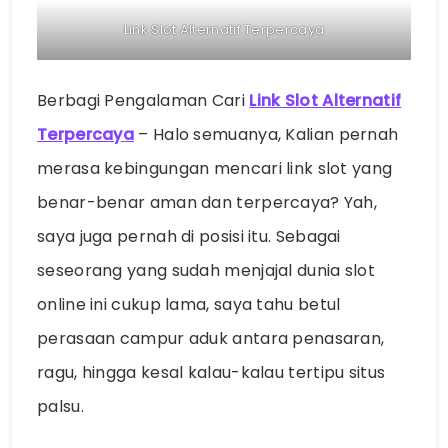
Link Slot Alternatif Terpercaya
Berbagi Pengalaman Cari
Link Slot Alternatif
Terpercaya
– Halo semuanya, Kalian pernah
merasa kebingungan mencari link slot yang
benar-benar aman dan terpercaya? Yah,
saya juga pernah di posisi itu. Sebagai
seseorang yang sudah menjajal dunia slot
online ini cukup lama, saya tahu betul
perasaan campur aduk antara penasaran,
ragu, hingga kesal kalau-kalau tertipu situs
palsu.