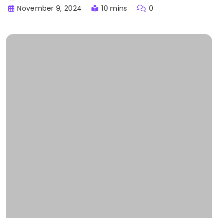
November 9, 2024
10 mins
0