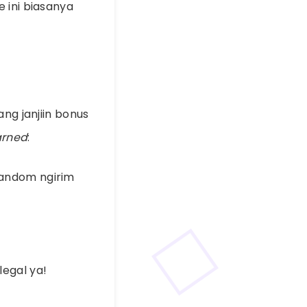
 ini biasanya
ang janjiin bonus
arned
:
random ngirim
legal ya!