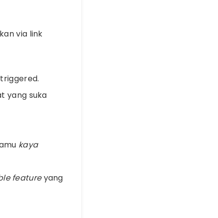
an via link
riggered.
t yang suka
 kamu
kaya
le feature
yang