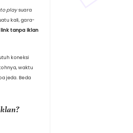
to play
suara
atu kali, gara-
:
link tanpa iklan
butuh koneksi
tohnya, waktu
pa jeda. Beda
Iklan?