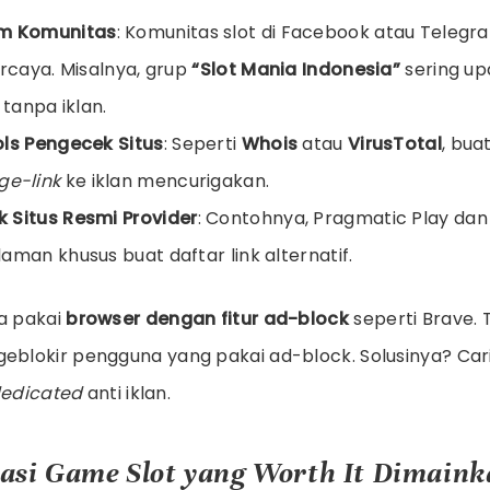
m Komunitas
: Komunitas slot di Facebook atau Telegr
ercaya. Misalnya, grup
“Slot Mania Indonesia”
sering up
 tanpa iklan.
ols Pengecek Situs
: Seperti
Whois
atau
VirusTotal
, bua
ge-link
ke iklan mencurigakan.
 Situs Resmi Provider
: Contohnya, Pragmatic Play dan 
aman khusus buat daftar link alternatif.
pa pakai
browser dengan fitur ad-block
seperti Brave. T
eblokir pengguna yang pakai ad-block. Solusinya? Cari
edicated
anti iklan.
si Game Slot yang Worth It Dimaink