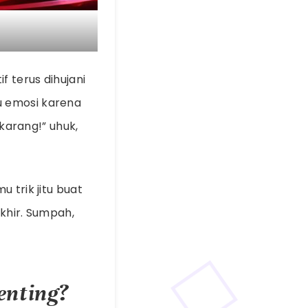
if terus dihujani
u emosi karena
ekarang!” uhuk,
 trik jitu buat
khir. Sumpah,
enting?