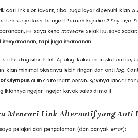
ik cari link slot favorit, tiba-tuga layar dipenuhi iklan
au
l closenya kecil banget! Pernah kejadian? Saya iya. Su
embarangan, HP saya kena
malware
. Sejak itu, saya sadar
l kenyamanan, tapi juga keamanan
.
ikin loading situs lelet. Apalagi kalau main slot online, 
gan iklan minimal biasanya lebih ringan dan anti
lag
. Con
 of Olympus
di link alternatif bersih,
spin
nya lancar tan
 iklannya ngejar-ngejar kayak sales di mall!
 Mencari Link Alternatif yang Anti 
g saya pelajari dari pengalaman (dan banyak
error
):