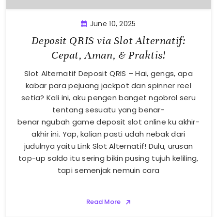
June 10, 2025
Deposit QRIS via Slot Alternatif:
Cepat, Aman, & Praktis!
Slot Alternatif Deposit QRIS – Hai, gengs, apa
kabar para pejuang jackpot dan spinner reel
setia? Kali ini, aku pengen banget ngobrol seru
tentang sesuatu yang benar-
benar ngubah game deposit slot online ku akhir-
akhir ini. Yap, kalian pasti udah nebak dari
judulnya yaitu Link Slot Alternatif! Dulu, urusan
top-up saldo itu sering bikin pusing tujuh keliling,
tapi semenjak nemuin cara
Read More