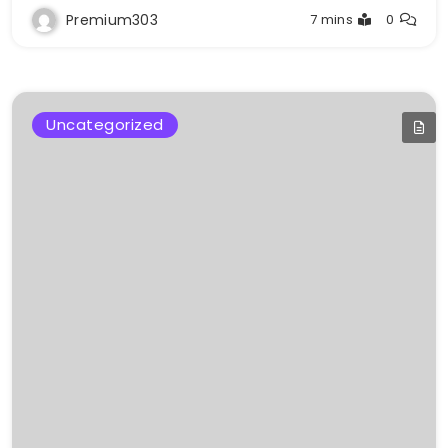
Premium303
7 mins
0
Uncategorized