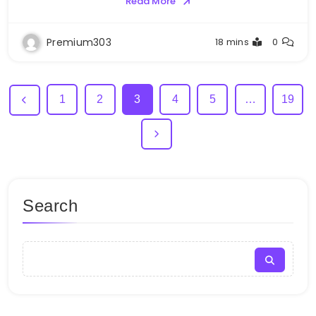
Read More
Premium303
18 mins
0
1
2
3
4
5
…
19
Search