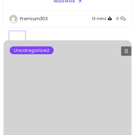
Read More
Premium303
13 mins
0
Uncategorized